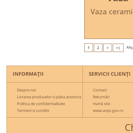
Vaza cerami
1
Afiş
2
>
>|
INFORMAŢII
SERVICII CLIENŢI
Despre noi
Contact
Livrarea produselor si plata acestora
Returnări
Politica de confidentialitate
Hartă site
Termeni si conditii
www.anpc.gov.ro
C