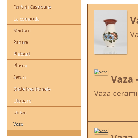
Farfurii Castroane
V
La comanda
Marturii
Va
Pahare
Platouri
Plosca
Vaza 
Seturi
Sricle traditionale
Vaza cerami
Ulcioare
Unicat
Vaze
Vaza 