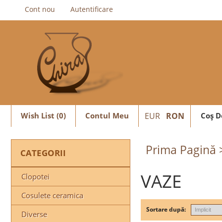
Cont nou
Autentificare
Wish List (0)
Contul Meu
EUR
RON
Coş D
Prima Pagină
CATEGORII
VAZE
Clopotei
Cosulete ceramica
Sortare după:
Diverse