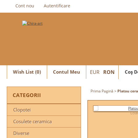
Cont nou
Autentificare
Wish List (0)
Contul Meu
EUR
RON
Coş D
Prima Pagină
>
Platou cer
CATEGORII
Clopotei
Load
Cosulete ceramica
Diverse