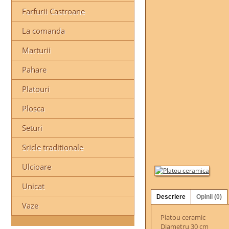
Farfurii Castroane
La comanda
Marturii
Pahare
Platouri
Plosca
Seturi
Sricle traditionale
Ulcioare
Unicat
Descriere
Opinii (0)
Vaze
Platou ceramic
Diametru 30 cm