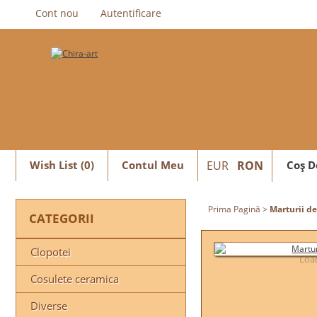
Cont nou
Autentificare
Wish List (0)
Contul Meu
EUR
RON
Coş D
Prima Pagină
>
Marturii d
CATEGORII
Clopotei
Load
Cosulete ceramica
Diverse