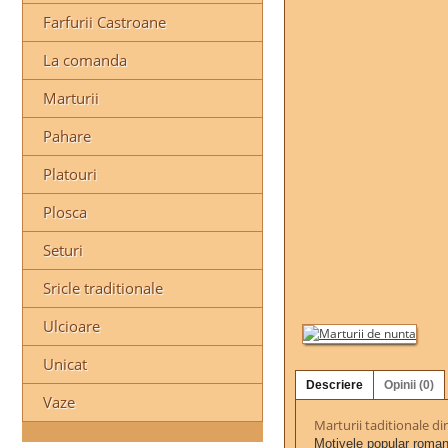
Farfurii Castroane
La comanda
Marturii
Pahare
Platouri
Plosca
Seturi
Sricle traditionale
Ulcioare
Unicat
Descriere
Opinii (0)
Vaze
Marturii taditionale di
Motivele popular romane